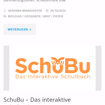
Dämmerungszeiten, Schattenhöhe usw.
GERHARD BRANDHOFER
29/10/2024
BIOLOGIE
/
GEOGRAFIE
/
MINT
/
PHYSIK
"DER
WEITERLESEN
SONNENVERLAUF"
SchuBu – Das interaktive