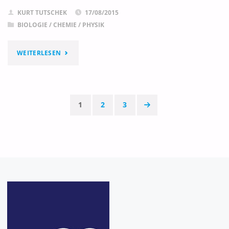
KURT TUTSCHEK
17/08/2015
BIOLOGIE
/
CHEMIE
/
PHYSIK
"ENGAGE"
WEITERLESEN
1
2
3
Seitennummerierung
der
Beiträge