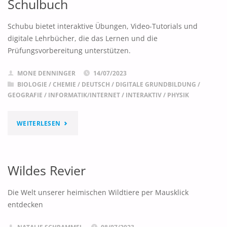
Schulbuch
Schubu bietet interaktive Übungen, Video-Tutorials und
digitale Lehrbücher, die das Lernen und die
Prüfungsvorbereitung unterstützen.
MONE DENNINGER
14/07/2023
BIOLOGIE
/
CHEMIE
/
DEUTSCH
/
DIGITALE GRUNDBILDUNG
/
GEOGRAFIE
/
INFORMATIK/INTERNET
/
INTERAKTIV
/
PHYSIK
"SCHUBU
WEITERLESEN
–
DAS
Wildes Revier
INTERAKTIVE
Die Welt unserer heimischen Wildtiere per Mausklick
SCHULBUCH"
entdecken