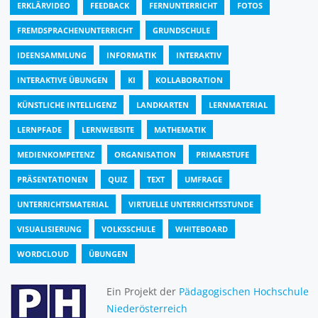
ERKLÄRVIDEO
FEEDBACK
FERNUNTERRICHT
FOTOS
FREMDSPRACHENUNTERRICHT
GRUNDSCHULE
IDEENSAMMLUNG
INFORMATIK
INTERAKTIV
INTERAKTIVE ÜBUNGEN
KI
KOLLABORATION
KÜNSTLICHE INTELLIGENZ
LANDKARTEN
LERNMATERIAL
LERNPFADE
LERNWEBSITE
MATHEMATIK
MEDIENKOMPETENZ
ORGANISATION
PRIMARSTUFE
PRÄSENTATIONEN
QUIZ
TEXT
UMFRAGE
UNTERRICHTSMATERIAL
VIRTUELLE UNTERRICHTSSTUNDE
VISUALISIERUNG
VOLKSSCHULE
WHITEBOARD
WORDCLOUD
ÜBUNGEN
Ein Projekt der
Pädagogischen Hochschule
Niederösterreich