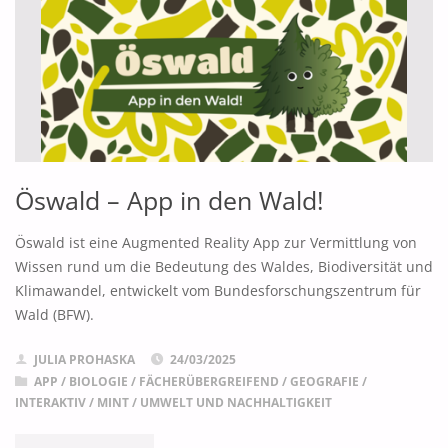
Öswald – App in den Wald!
Öswald ist eine Augmented Reality App zur Vermittlung von
Wissen rund um die Bedeutung des Waldes, Biodiversität und
Klimawandel, entwickelt vom Bundesforschungszentrum für
Wald (BFW).
JULIA PROHASKA
24/03/2025
APP
/
BIOLOGIE
/
FÄCHERÜBERGREIFEND
/
GEOGRAFIE
/
INTERAKTIV
/
MINT
/
UMWELT UND NACHHALTIGKEIT