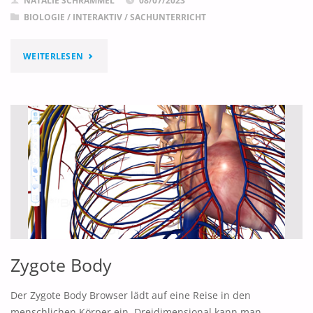
NATALIE SCHRAMMEL
08/07/2023
BIOLOGIE
/
INTERAKTIV
/
SACHUNTERRICHT
"WILDES
WEITERLESEN
REVIER"
Zygote Body
Der Zygote Body Browser lädt auf eine Reise in den
menschlichen Körper ein. Dreidimensional kann man