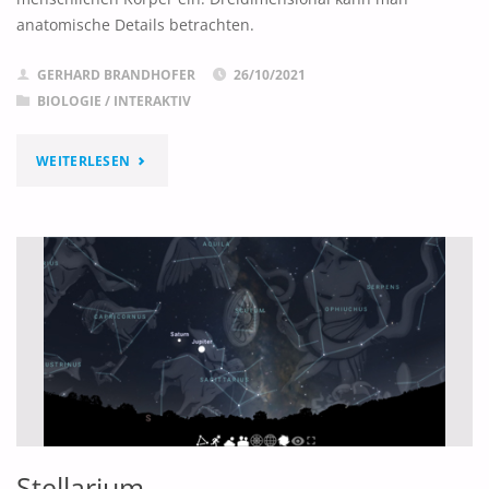
anatomische Details betrachten.
GERHARD BRANDHOFER
26/10/2021
BIOLOGIE
/
INTERAKTIV
"ZYGOTE
WEITERLESEN
BODY"
Stellarium