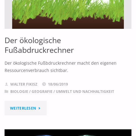
Der ökologische
Fußabdruckrechner
Der ökologische Fußbdruckrechner macht den eigenen
Ressourcenverbrauch sichtbar.
WALTER FIKISZ
18/06/2019
BIOLOGIE
/
GEOGRAFIE
/
UMWELT UND NACHHALTIGKEIT
"DER
WEITERLESEN
ÖKOLOGISCHE
FUSSABDRUCKRECHNER"