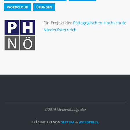
WORDCLOUD
ÜBUNGEN
Ein Projekt der
Pädagogischen Hochschule
Niederösterreich
©2019 Medienfundgrube
PRÄSENTIERT VON
SEPTERA
&
WORDPRESS.