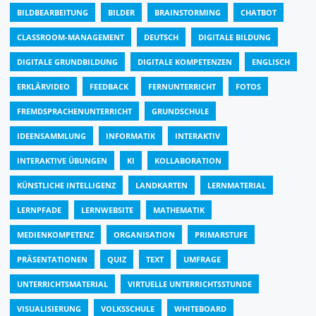
BILDBEARBEITUNG
BILDER
BRAINSTORMING
CHATBOT
CLASSROOM-MANAGEMENT
DEUTSCH
DIGITALE BILDUNG
DIGITALE GRUNDBILDUNG
DIGITALE KOMPETENZEN
ENGLISCH
ERKLÄRVIDEO
FEEDBACK
FERNUNTERRICHT
FOTOS
FREMDSPRACHENUNTERRICHT
GRUNDSCHULE
IDEENSAMMLUNG
INFORMATIK
INTERAKTIV
INTERAKTIVE ÜBUNGEN
KI
KOLLABORATION
KÜNSTLICHE INTELLIGENZ
LANDKARTEN
LERNMATERIAL
LERNPFADE
LERNWEBSITE
MATHEMATIK
MEDIENKOMPETENZ
ORGANISATION
PRIMARSTUFE
PRÄSENTATIONEN
QUIZ
TEXT
UMFRAGE
UNTERRICHTSMATERIAL
VIRTUELLE UNTERRICHTSSTUNDE
VISUALISIERUNG
VOLKSSCHULE
WHITEBOARD