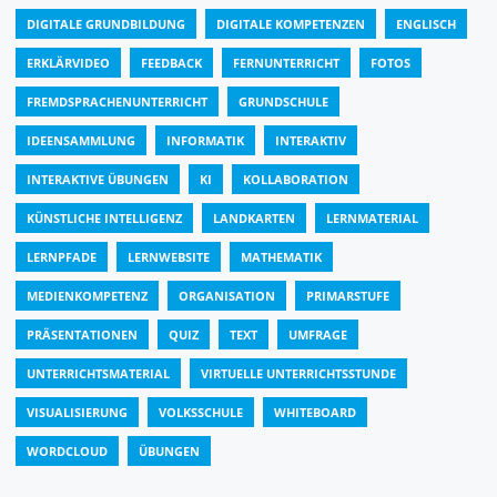
DIGITALE GRUNDBILDUNG
DIGITALE KOMPETENZEN
ENGLISCH
ERKLÄRVIDEO
FEEDBACK
FERNUNTERRICHT
FOTOS
FREMDSPRACHENUNTERRICHT
GRUNDSCHULE
IDEENSAMMLUNG
INFORMATIK
INTERAKTIV
INTERAKTIVE ÜBUNGEN
KI
KOLLABORATION
KÜNSTLICHE INTELLIGENZ
LANDKARTEN
LERNMATERIAL
LERNPFADE
LERNWEBSITE
MATHEMATIK
MEDIENKOMPETENZ
ORGANISATION
PRIMARSTUFE
PRÄSENTATIONEN
QUIZ
TEXT
UMFRAGE
UNTERRICHTSMATERIAL
VIRTUELLE UNTERRICHTSSTUNDE
VISUALISIERUNG
VOLKSSCHULE
WHITEBOARD
WORDCLOUD
ÜBUNGEN