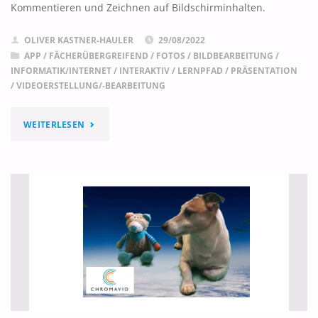
Kommentieren und Zeichnen auf Bildschirminhalten.
OLIVER KASTNER-HAULER
29/08/2022
APP
/
FÄCHERÜBERGREIFEND
/
FOTOS / BILDBEARBEITUNG
/
INFORMATIK/INTERNET
/
INTERAKTIV
/
LERNPFAD
/
PRÄSENTATION
/
VIDEOERSTELLUNG/-BEARBEITUNG
"ZOOMIT"
WEITERLESEN