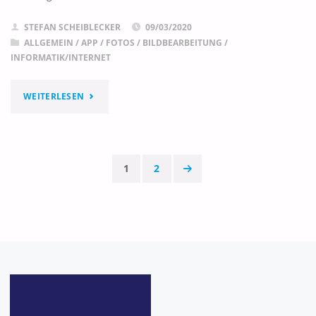
STEFAN SCHEIBLECKER
09/03/2020
ALLGEMEIN
/
APP
/
FOTOS / BILDBEARBEITUNG
/
INFORMATIK/INTERNET
"PICMONKEY"
WEITERLESEN
1
2
Seitennummerierun
der
Beiträge