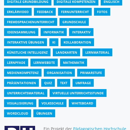
DIGITALE GRUNDBILDUNG
DIGITALE KOMPETENZEN
ENGLISCH
ERKLÄRVIDEO
FEEDBACK
FERNUNTERRICHT
FOTOS
FREMDSPRACHENUNTERRICHT
GRUNDSCHULE
IDEENSAMMLUNG
INFORMATIK
INTERAKTIV
INTERAKTIVE ÜBUNGEN
KI
KOLLABORATION
KÜNSTLICHE INTELLIGENZ
LANDKARTEN
LERNMATERIAL
LERNPFADE
LERNWEBSITE
MATHEMATIK
MEDIENKOMPETENZ
ORGANISATION
PRIMARSTUFE
PRÄSENTATIONEN
QUIZ
TEXT
UMFRAGE
UNTERRICHTSMATERIAL
VIRTUELLE UNTERRICHTSSTUNDE
VISUALISIERUNG
VOLKSSCHULE
WHITEBOARD
WORDCLOUD
ÜBUNGEN
Ein Projekt der
Pädagogischen Hochschule