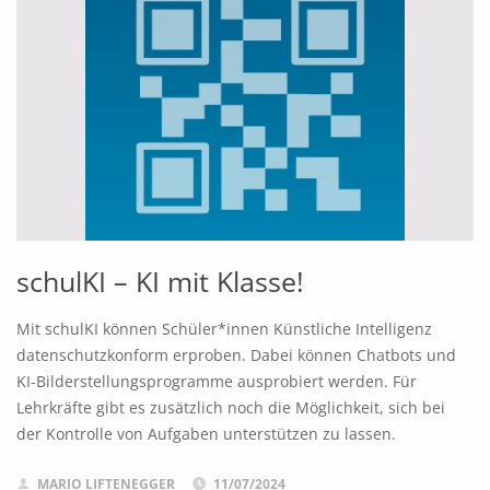
schulKI – KI mit Klasse!
Mit schulKI können Schüler*innen Künstliche Intelligenz
datenschutzkonform erproben. Dabei können Chatbots und
KI-Bilderstellungsprogramme ausprobiert werden. Für
Lehrkräfte gibt es zusätzlich noch die Möglichkeit, sich bei
der Kontrolle von Aufgaben unterstützen zu lassen.
MARIO LIFTENEGGER
11/07/2024