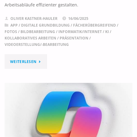
Arbeitsabläufe effizienter gestalten.
OLIVER KASTNER-HAULER
16/06/2025
APP
/
DIGITALE GRUNDBILDUNG
/
FÄCHERÜBERGREIFEND
/
FOTOS / BILDBEARBEITUNG
/
INFORMATIK/INTERNET
/
KI
/
KOLLABORATIVES ARBEITEN
/
PRÄSENTATION
/
VIDEOERSTELLUNG/-BEARBEITUNG
"POWERTOYS
WEITERLESEN
–
SAMMLUNG
AN
NÜTZLICHEN
WINDOWS
HILFSPROGRAMMEN"