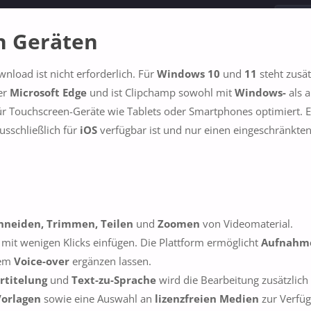
n Geräten
load ist nicht erforderlich. Für
Windows 10
und
11
steht zusät
er
Microsoft Edge
und ist Clipchamp sowohl mit
Windows-
als 
für Touchscreen-Geräte wie Tablets oder Smartphones optimiert. E
ausschließlich für
iOS
verfügbar ist und nur einen eingeschränkte
hneiden, Trimmen, Teilen
und
Zoomen
von Videomaterial.
mit wenigen Klicks einfügen. Die Plattform ermöglicht
Aufnah
nem
Voice-over
ergänzen lassen.
rtitelung
und
Text-zu-Sprache
wird die Bearbeitung zusätzlich
Vorlagen
sowie eine Auswahl an
lizenzfreien Medien
zur Verfüg