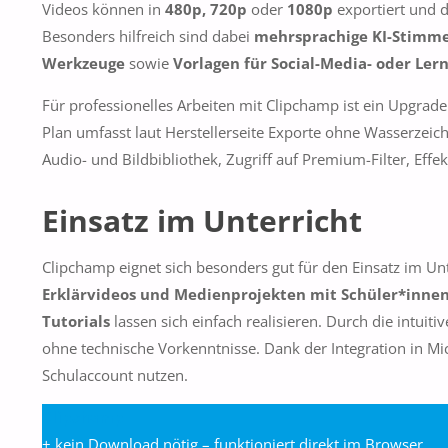
Videos können in
480p, 720p
oder
1080p
exportiert und d
Besonders hilfreich sind dabei
mehrsprachige KI-Stimme
Werkzeuge
sowie
Vorlagen für Social-Media- oder Ler
Für professionelles Arbeiten mit Clipchamp ist ein Upgrade
Plan umfasst laut Herstellerseite Exporte ohne Wasserzeich
Audio- und Bildbibliothek, Zugriff auf Premium-Filter, Effe
Einsatz im Unterricht
Clipchamp eignet sich besonders gut für den Einsatz im Unt
Erklärvideos und Medienprojekten mit Schüler*inne
Tutorials
lassen sich einfach realisieren. Durch die intuiti
ohne technische Vorkenntnisse. Dank der Integration in
Schulaccount nutzen.
Clipchamp
+ kein Download nötig – funktioniert direkt im Browser