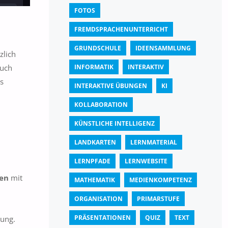
FOTOS
FREMDSPRACHENUNTERRICHT
GRUNDSCHULE
IDEENSAMMLUNG
zlich
INFORMATIK
INTERAKTIV
auch
s
INTERAKTIVE ÜBUNGEN
KI
n
KOLLABORATION
KÜNSTLICHE INTELLIGENZ
LANDKARTEN
LERNMATERIAL
LERNPFADE
LERNWEBSITE
men
mit
MATHEMATIK
MEDIENKOMPETENZ
ORGANISATION
PRIMARSTUFE
PRÄSENTATIONEN
QUIZ
TEXT
ung.