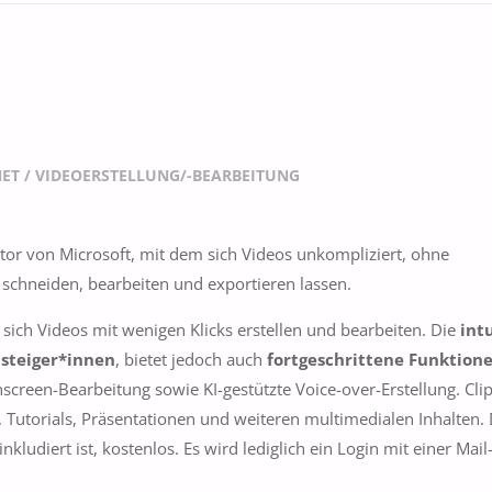
NET
/
VIDEOERSTELLUNG/-BEARBEITUNG
itor von Microsoft, mit dem sich Videos unkompliziert, ohne
, schneiden, bearbeiten und exportieren lassen.
n sich Videos mit wenigen Klicks erstellen und bearbeiten. Die
int
nsteiger*innen
, bietet jedoch auch
fortgeschrittene Funktion
creen-Bearbeitung sowie KI-gestützte Voice-over-Erstellung. Cl
 Tutorials, Präsentationen und weiteren multimedialen Inhalten. 
nkludiert ist, kostenlos. Es wird lediglich ein Login mit einer Mai