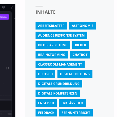
INHALTE
ARBEITSBLÄTTER
ASTRONOMIE
AUDIENCE RESPONSE SYSTEM
BILDBEARBEITUNG
BILDER
BRAINSTORMING
CHATBOT
CLASSROOM-MANAGEMENT
DEUTSCH
DIGITALE BILDUNG
DIGITALE GRUNDBILDUNG
DIGITALE KOMPETENZEN
ENGLISCH
ERKLÄRVIDEO
FEEDBACK
FERNUNTERRICHT