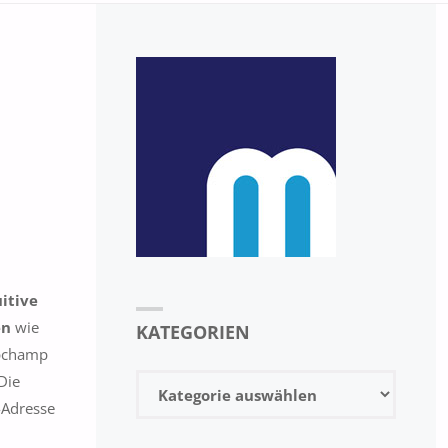
uitive
en
wie
KATEGORIEN
ipchamp
Die
Kategorien
l-Adresse