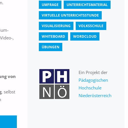
n.
UMFRAGE
UNTERRICHTSMATERIAL
VIRTUELLE UNTERRICHTSSTUNDE
VISUALISIERUNG
VOLKSSCHULE
ium-
WHITEBOARD
WORDCLOUD
Video-,
ÜBUNGEN
Ein Projekt der
ung von
Pädagogischen
Hochschule
g
, selbst
Niederösterreich
n