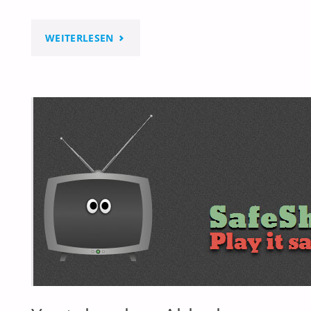
"DIE
WEITERLESEN
HÖHLE
VON
LASCAUX"