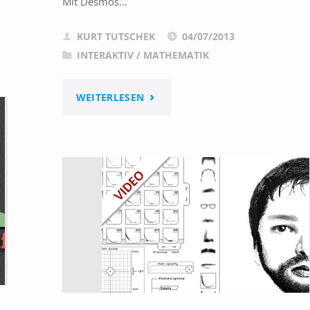
Mit Desmos…
KURT TUTSCHEK
04/07/2013
INTERAKTIV
/
MATHEMATIK
"DESMOS
WEITERLESEN
–
GRAFISCHER
TASCHENRECHNER"