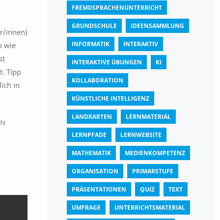
FREMDSPRACHENUNTERRICHT
GRUNDSCHULE
IDEENSAMMLUNG
er/innen)
INFORMATIK
INTERAKTIV
o wie
st
INTERAKTIVE ÜBUNGEN
KI
t. Tipp
KOLLABORATION
ich in
KÜNSTLICHE INTELLIGENZ
LANDKARTEN
LERNMATERIAL
IN
LERNPFADE
LERNWEBSITE
MATHEMATIK
MEDIENKOMPETENZ
ORGANISATION
PRIMARSTUFE
PRÄSENTATIONEN
QUIZ
TEXT
UMFRAGE
UNTERRICHTSMATERIAL