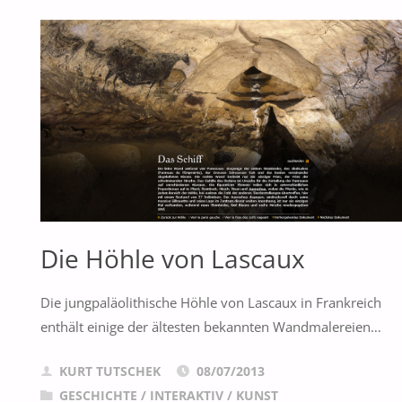
Die Höhle von Lascaux
Die jungpaläolithische Höhle von Lascaux in Frankreich
enthält einige der ältesten bekannten Wandmalereien…
KURT TUTSCHEK
08/07/2013
GESCHICHTE
/
INTERAKTIV
/
KUNST