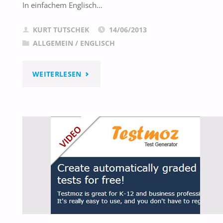
In einfachem Englisch…
KURT TUTSCHEK
14/06/2013
ALLGEMEIN
/
ENGLISCH
"WONDEROPOLIS"
WEITERLESEN