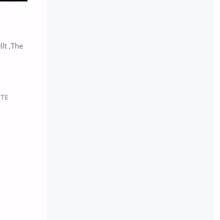
lt ‚The
TE