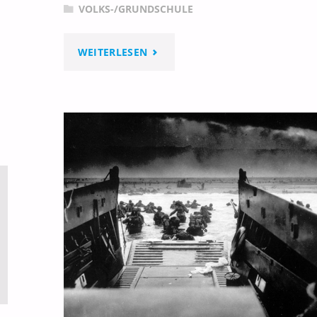
VOLKS-/GRUNDSCHULE
"LERNBIENE
WEITERLESEN
–
ARBEITSBLÄTTER"