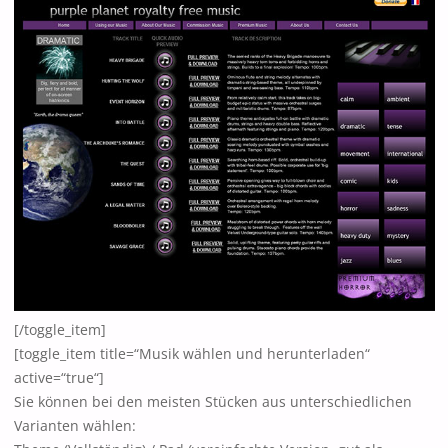
[/toggle_item]
[toggle_item title=“Musik wählen und herunterladen“
active=“true“]
Sie können bei den meisten Stücken aus unterschiedlichen
Varianten wählen: