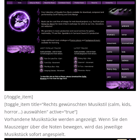
[/toggle_item]
[toggle_item title=“Rechts gewünschten Musikstil (calm, kids,
horror…) auswählen“ active=“true“]
Vorhandene Musikstücke werden angezeigt. Wenn Sie den
Mauszeiger über die Noten bewegen, wird das jeweilige
Musikstück sofort angespielt.