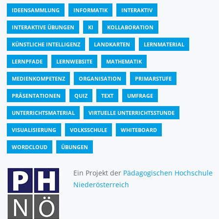
IDEENSAMMLUNG
INFORMATIK
INTERAKTIV
INTERAKTIVE ÜBUNGEN
KI
KOLLABORATION
KÜNSTLICHE INTELLIGENZ
LANDKARTEN
LERNMATERIAL
LERNPFADE
LERNWEBSITE
MATHEMATIK
MEDIENKOMPETENZ
ORGANISATION
PRIMARSTUFE
PRÄSENTATIONEN
QUIZ
TEXT
UMFRAGE
UNTERRICHTSMATERIAL
VIRTUELLE UNTERRICHTSSTUNDE
VISUALISIERUNG
VOLKSSCHULE
WHITEBOARD
WORDCLOUD
ÜBUNGEN
Ein Projekt der
Pädagogischen Hochschule
Niederösterreich