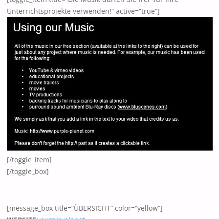
Unterrichtsprojekte verwenden!“ active=“true“]
[/toggle_item]
[/toggle_box]
[message_box title=“ÜBERSICHT“ color=“yellow“]