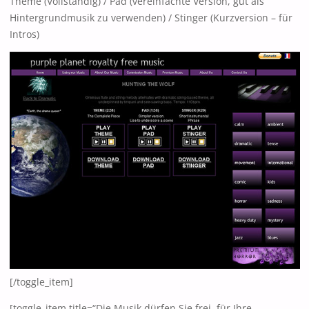
Theme (Vollständig) / Pad (vereinfachte Version, gut als
Hintergrundmusik zu verwenden) / Stinger (Kurzversion – für
Intros)
[/toggle_item]
[toggle_item title=“Die Musik dürfen Sie frei für Ihre