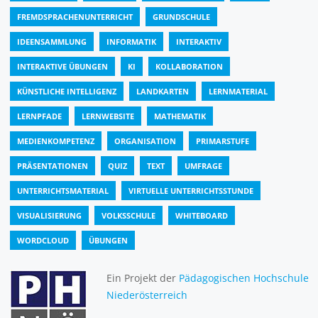
FREMDSPRACHENUNTERRICHT
GRUNDSCHULE
IDEENSAMMLUNG
INFORMATIK
INTERAKTIV
INTERAKTIVE ÜBUNGEN
KI
KOLLABORATION
KÜNSTLICHE INTELLIGENZ
LANDKARTEN
LERNMATERIAL
LERNPFADE
LERNWEBSITE
MATHEMATIK
MEDIENKOMPETENZ
ORGANISATION
PRIMARSTUFE
PRÄSENTATIONEN
QUIZ
TEXT
UMFRAGE
UNTERRICHTSMATERIAL
VIRTUELLE UNTERRICHTSSTUNDE
VISUALISIERUNG
VOLKSSCHULE
WHITEBOARD
WORDCLOUD
ÜBUNGEN
Ein Projekt der
Pädagogischen Hochschule
Niederösterreich