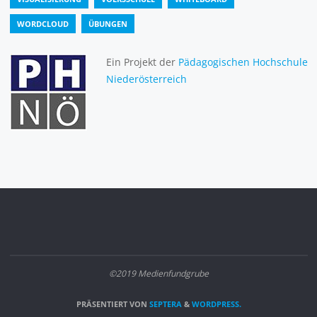
WORDCLOUD
ÜBUNGEN
Ein Projekt der
Pädagogischen Hochschule
Niederösterreich
©2019 Medienfundgrube
PRÄSENTIERT VON
SEPTERA
&
WORDPRESS.