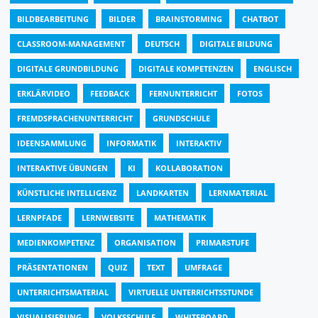
BILDBEARBEITUNG
BILDER
BRAINSTORMING
CHATBOT
CLASSROOM-MANAGEMENT
DEUTSCH
DIGITALE BILDUNG
DIGITALE GRUNDBILDUNG
DIGITALE KOMPETENZEN
ENGLISCH
ERKLÄRVIDEO
FEEDBACK
FERNUNTERRICHT
FOTOS
FREMDSPRACHENUNTERRICHT
GRUNDSCHULE
IDEENSAMMLUNG
INFORMATIK
INTERAKTIV
INTERAKTIVE ÜBUNGEN
KI
KOLLABORATION
KÜNSTLICHE INTELLIGENZ
LANDKARTEN
LERNMATERIAL
LERNPFADE
LERNWEBSITE
MATHEMATIK
MEDIENKOMPETENZ
ORGANISATION
PRIMARSTUFE
PRÄSENTATIONEN
QUIZ
TEXT
UMFRAGE
UNTERRICHTSMATERIAL
VIRTUELLE UNTERRICHTSSTUNDE
VISUALISIERUNG
VOLKSSCHULE
WHITEBOARD