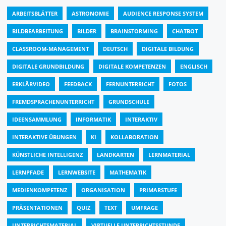
ARBEITSBLÄTTER
ASTRONOMIE
AUDIENCE RESPONSE SYSTEM
BILDBEARBEITUNG
BILDER
BRAINSTORMING
CHATBOT
CLASSROOM-MANAGEMENT
DEUTSCH
DIGITALE BILDUNG
DIGITALE GRUNDBILDUNG
DIGITALE KOMPETENZEN
ENGLISCH
ERKLÄRVIDEO
FEEDBACK
FERNUNTERRICHT
FOTOS
FREMDSPRACHENUNTERRICHT
GRUNDSCHULE
IDEENSAMMLUNG
INFORMATIK
INTERAKTIV
INTERAKTIVE ÜBUNGEN
KI
KOLLABORATION
KÜNSTLICHE INTELLIGENZ
LANDKARTEN
LERNMATERIAL
LERNPFADE
LERNWEBSITE
MATHEMATIK
MEDIENKOMPETENZ
ORGANISATION
PRIMARSTUFE
PRÄSENTATIONEN
QUIZ
TEXT
UMFRAGE
UNTERRICHTSMATERIAL
VIRTUELLE UNTERRICHTSSTUNDE