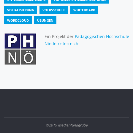
VISUALISIERUNG
VOLKSSCHULE
WHITEBOARD
WORDCLOUD
ÜBUNGEN
Ein Projekt der
Pädagogischen Hochschule
Niederösterreich
©2019 Medienfundgrube