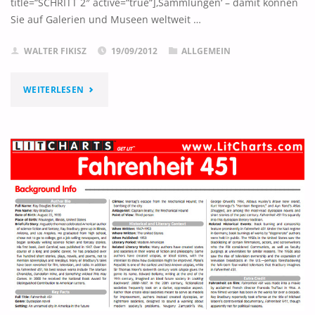
title=“SCHRITT 2″ active=“true“]‚Sammlungen‘ – damit können
Sie auf Galerien und Museen weltweit …
WALTER FIKISZ
19/09/2012
ALLGEMEIN
"GOOGLE
WEITERLESEN
ARTS
&
CULTURE"