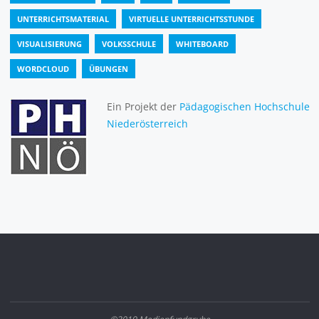
UNTERRICHTSMATERIAL
VIRTUELLE UNTERRICHTSSTUNDE
VISUALISIERUNG
VOLKSSCHULE
WHITEBOARD
WORDCLOUD
ÜBUNGEN
Ein Projekt der
Pädagogischen Hochschule
Niederösterreich